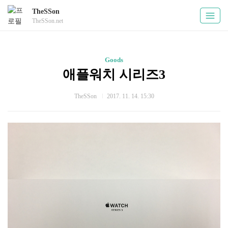
TheSSon
TheSSon.net
Goods
애플워치 시리즈3
TheSSon
2017. 11. 14. 15:30