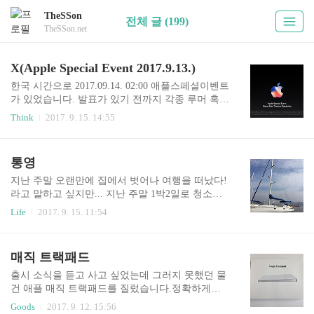
TheSSon
전체 글 (199)
TheSSon.net
X(Apple Special Event 2017.9.13.)
한국 시간으로 2017.09.14. 02:00 애플스페셜이벤트
가 있었습니다. 발표가 있기 전까지 각종 루머 혹은
뉴스 등에서이미 왠만한 내용은 다 나왔지만 그래
Think
2017. 9. 15. 14:55
서 실시간으로 봐줘야 맛 아니겠습니까? ㅋㅋㅋ올
해도 알람을 맞춰두고 자다가 일어나서 중계를 보
았습니다. 애플워치가 시리즈3 버전이 출시되었고
통영
애플TV도 4K 버전이 출시되었습니다. 그리고아이
폰에서 S 버전이 없어졌네요.바로 iPhone8로 네이
지난 주말 오랜만에 집에서 벗어나 여행을 떠났다!
밍이 올라갔습니다. 그리고 키노트에서 정말 정말
라고 말하고 싶지만... 지난 주말 1박2일로 청소년
오랜만에 이 문구가 다시 등장 하였습니다.그리고1
단체 지도자 연수를 다녀왔다. ㅠ.ㅠ무려 장소가 경
Life
2017. 9. 15. 11:54
0 iPhone X의 등장!홈버튼이 사라지고 디스플레이
남 통영 가기 전에는 토,일 이틀이나 보내야 한다는
가 앞면을 가득 채웠습니다.그리고 M자 탈모...? 부
것에 부담이 있었지만결과적으로는 여행 기분으로
분이 있습니다. 홈버튼이 사라지면서 터치ID도 사
잘 다녀왔다.(다녀와서가 문제였지만....) 이번 연수
매직 트랙패드
라졌습니다. 더이상 지문인식은 지원하지 않게 되
에서 가장 기억에 남았던 것은 요트와 SUP이런 모
었는데 그에 ..
양의 요트를 타고 통영 앞바다를 돌아다녔다! 직접
출시 소식을 듣고 사고 싶었는데 그러지 못했던 물
돛을 손으로 당겨서 펼쳐도 보고키를 잡고 요트를
건 애플 매직 트랙패드를 질렀습니다.정확하게는
직접 운전? 해보기도 했다!타면서 정말 여유가 되
매직 트랙패드 2세대 제품이 되겠습니다.포장을 옆
Goods
2017. 9. 12. 15:56
면 '요트가 있어 취미활동을 하면 좋겠다'라고 생각